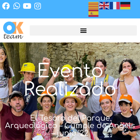
Evento
Realizado
El Tesoro del Parque
Arqueológico – Cumple de Àngels
– junio ’22