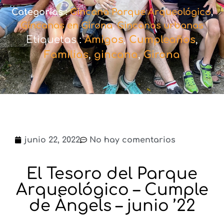
Categorias :
Gincana Parque Arqueológico
,
Gincanas en Girona
,
Gincanas urbanas
Etiquetas :
Amigos
,
Cumpleaños
,
Familias
,
gincana
,
Girona
junio 22, 2022
No hay comentarios
El Tesoro del Parque
Arqueológico – Cumple
de Àngels – junio ’22