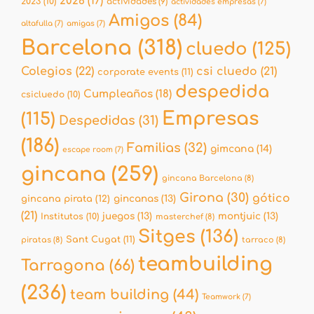
2026
(17)
2023
(10)
actividades
(9)
actividades empresas
(7)
Amigos
(84)
altafulla
(7)
amigas
(7)
Barcelona
(318)
cluedo
(125)
Colegios
(22)
csi cluedo
(21)
corporate events
(11)
despedida
Cumpleaños
(18)
csicluedo
(10)
Empresas
(115)
Despedidas
(31)
(186)
Familias
(32)
gimcana
(14)
escape room
(7)
gincana
(259)
gincana Barcelona
(8)
Girona
(30)
gótico
gincana pirata
(12)
gincanas
(13)
(21)
juegos
(13)
montjuic
(13)
Institutos
(10)
masterchef
(8)
Sitges
(136)
Sant Cugat
(11)
piratas
(8)
tarraco
(8)
teambuilding
Tarragona
(66)
(236)
team building
(44)
Teamwork
(7)