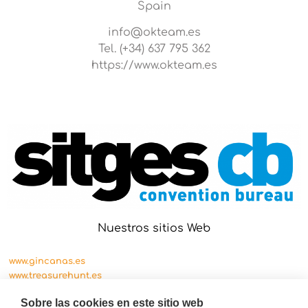
Spain
info@okteam.es
Tel. (+34) 637 795 362
https://www.okteam.es
Nuestros sitios Web
www.gincanas.es
www.treasurehunt.es
www.cityscape.es
Sobre las cookies en este sitio web