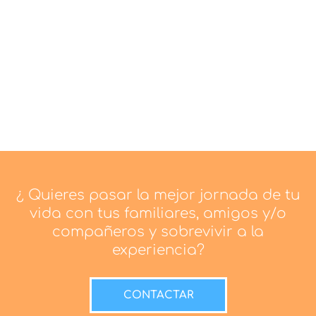
Marcelo Birocco, coach y experto en TEAM
BUILDING. Trayectoria, credenciales
profesionales y comentarios
¿ Quieres pasar la mejor jornada de tu
vida con tus familiares, amigos y/o
compañeros y sobrevivir a la
experiencia?
CONTACTAR