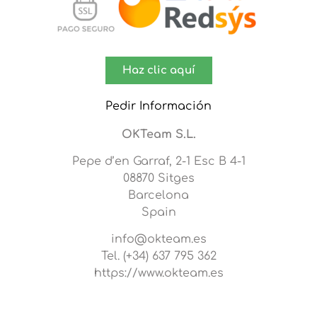
Haz clic aquí
Pedir Información
OKTeam S.L.
Pepe d’en Garraf, 2-1 Esc B 4-1
08870 Sitges
Barcelona
Spain
info@okteam.es
Tel. (+34) 637 795 362
https://www.okteam.es