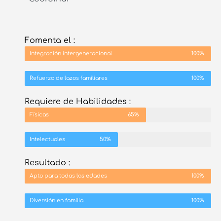
Fomenta el :
Integración intergeneracional
100%
Refuerzo de lazos familiares
100%
Requiere de Habilidades :
Físicas
65%
Intelectuales
50%
Resultado :
Apto para todas las edades
100%
Diversión en familia
100%