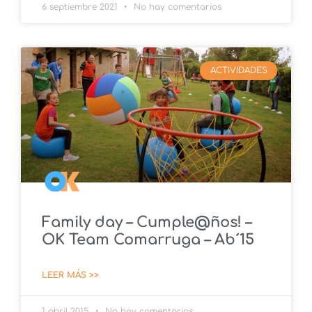
6 septiembre 2021
No hay comentarios
ACTIVIDADES
Family day – Cumple@ños! –
OK Team Comarruga – Ab´15
LEER MÁS >>
1 abril 2015
No hay comentarios