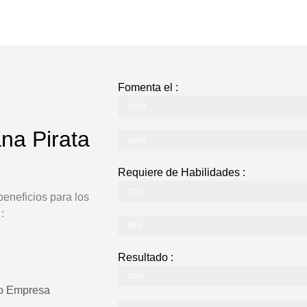
Fomenta el :
Integración
100%
na Pirata
Trabajo en Equipo
100%
Requiere de Habilidades :
Físicas
75%
eneficios para los
:
Intelectuales
68%
Resultado :
Adrenalina
70%
 o Empresa