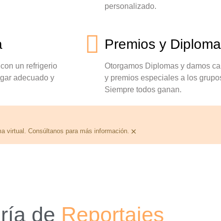
personalizado.
a
Premios y Diplom
con un refrigerio
Otorgamos Diplomas y damos cami
ugar adecuado y
y premios especiales a los grup
Siempre todos ganan.
×
ma virtual. Consúltanos para más información.
ría de
Reportajes