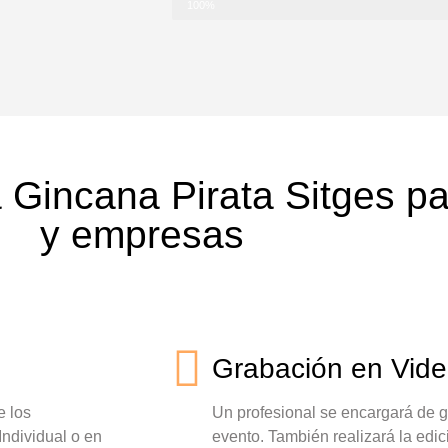
Diversión
100%
 Gincana Pirata Sitges pa
y empresas
Grabación en Vid
e los
Un profesional se encargará de g
 Individual o en
evento. También realizará la edic