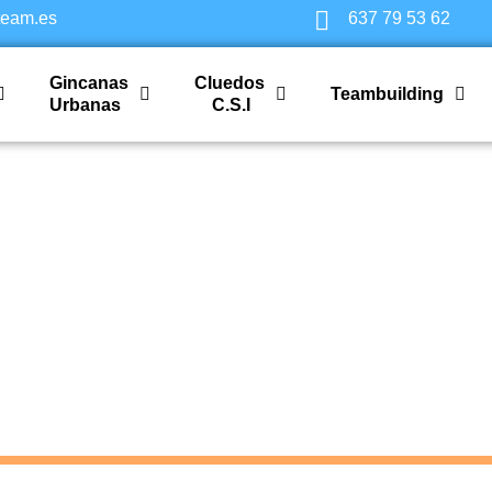
team.es
637 79 53 62
Gincanas
Cluedos
Teambuilding
Urbanas
C.S.I
a Pirata Sitges