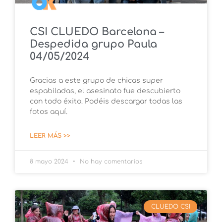
CSI CLUEDO Barcelona –
Despedida grupo Paula
04/05/2024
Gracias a este grupo de chicas super
espabiladas, el asesinato fue descubierto
con todo éxito. Podéis descargar todas las
fotos aquí.
LEER MÁS >>
8 mayo 2024
No hay comentarios
CLUEDO CSI