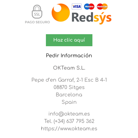
Haz clic aquí
Pedir Información
OKTeam S.L.
Pepe d’en Garraf, 2-1 Esc B 4-1
08870 Sitges
Barcelona
Spain
info@okteam.es
Tel. (+34) 637 795 362
https://www.okteam.es