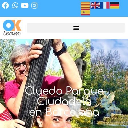
Cluedo Parque
Ciudadela
en Barcelona