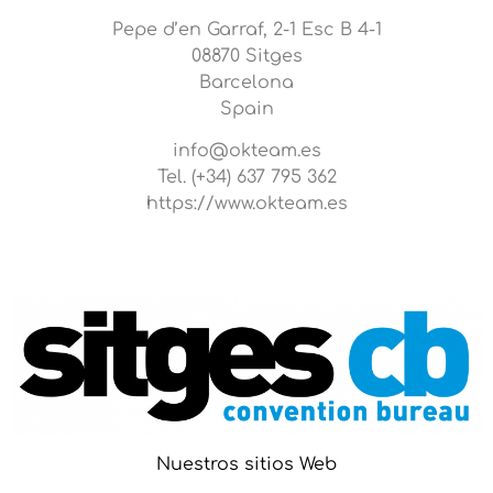
Pepe d’en Garraf, 2-1 Esc B 4-1
08870 Sitges
Barcelona
Spain
info@okteam.es
Tel. (+34) 637 795 362
https://www.okteam.es
Nuestros sitios Web