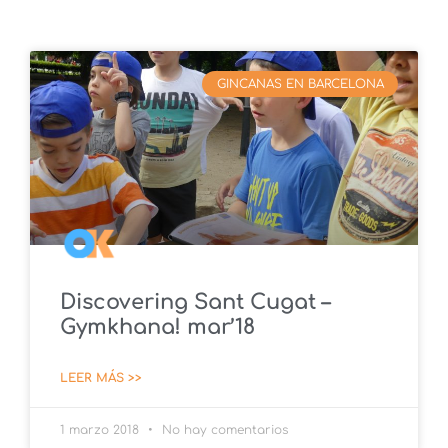
GINCANAS EN BARCELONA
Discovering Sant Cugat –
Gymkhana! mar’18
LEER MÁS >>
1 marzo 2018
No hay comentarios