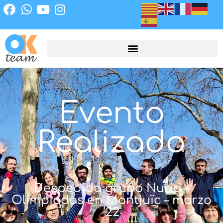
Evento
Realizado
Despedida grupo Nuria –
Olimpiadas en Montjuïc – marzo
’22