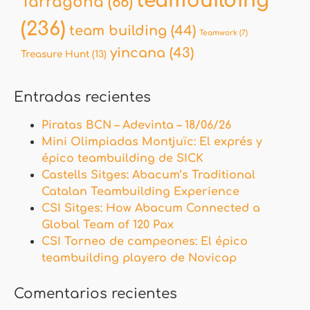
teambuilding
Tarragona
(66)
(236)
team building
(44)
Teamwork
(7)
yincana
(43)
Treasure Hunt
(13)
Entradas recientes
Piratas BCN – Adevinta – 18/06/26
Mini Olimpiadas Montjuïc: El exprés y
épico teambuilding de SICK
Castells Sitges: Abacum’s Traditional
Catalan Teambuilding Experience
CSI Sitges: How Abacum Connected a
Global Team of 120 Pax
CSI Torneo de campeones: El épico
teambuilding playero de Novicap
Comentarios recientes