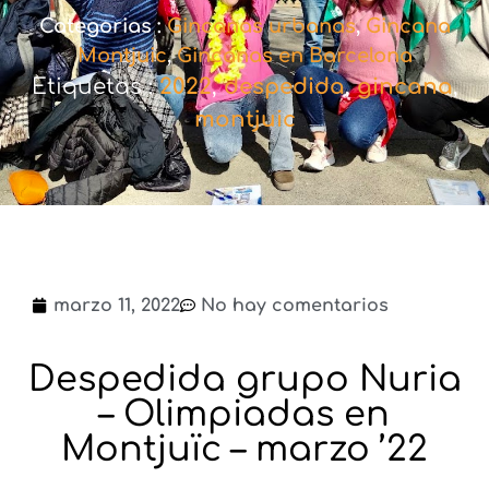
Categorias :
Gincanas urbanas
,
Gincana
Montjuic
,
Gincanas en Barcelona
Etiquetas :
2022
,
despedida
,
gincana
,
montjuic
marzo 11, 2022
No hay comentarios
Despedida grupo Nuria
– Olimpiadas en
Montjuïc – marzo ’22