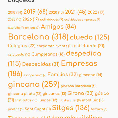
Etiquetas
2019
(68)
2021
(45)
2022
(19)
2018
(14)
2020
(13)
2026
(17)
2023
(10)
actividades
(9)
actividades empresas
(7)
Amigos
(84)
altafulla
(7)
amigas
(7)
Barcelona
(318)
cluedo
(125)
Colegios
(22)
csi cluedo
(21)
corporate events
(11)
despedida
Cumpleaños
(18)
csicluedo
(10)
Empresas
(115)
Despedidas
(31)
(186)
Familias
(32)
gimcana
(14)
escape room
(7)
gincana
(259)
gincana Barcelona
(8)
Girona
(30)
gótico
gincana pirata
(12)
gincanas
(13)
(21)
juegos
(13)
montjuic
(13)
Institutos
(10)
masterchef
(8)
Sitges
(136)
Sant Cugat
(11)
piratas
(8)
tarraco
(8)