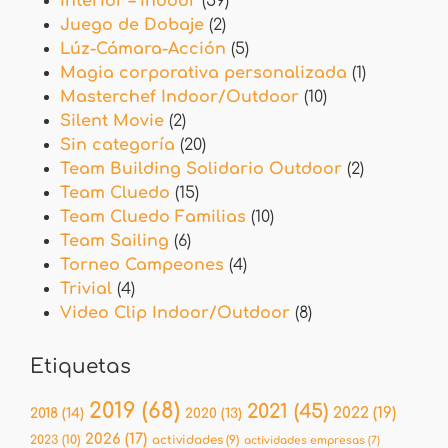
Interior – Indoor
(59)
Juego de Dobaje
(2)
Lúz-Cámara-Acción
(5)
Magia corporativa personalizada
(1)
Masterchef Indoor/Outdoor
(10)
Silent Movie
(2)
Sin categoría
(20)
Team Building Solidario Outdoor
(2)
Team Cluedo
(15)
Team Cluedo Familias
(10)
Team Sailing
(6)
Torneo Campeones
(4)
Trivial
(4)
Video Clip Indoor/Outdoor
(8)
Etiquetas
2019
(68)
2021
(45)
2022
(19)
2018
(14)
2020
(13)
2026
(17)
2023
(10)
actividades
(9)
actividades empresas
(7)