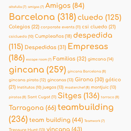
Amigos
(84)
altafulla
(7)
amigas
(7)
Barcelona
(318)
cluedo
(125)
Colegios
(22)
csi cluedo
(21)
corporate events
(11)
despedida
Cumpleaños
(18)
csicluedo
(10)
Empresas
(115)
Despedidas
(31)
(186)
Familias
(32)
gimcana
(14)
escape room
(7)
gincana
(259)
gincana Barcelona
(8)
Girona
(30)
gótico
gincana pirata
(12)
gincanas
(13)
(21)
juegos
(13)
montjuic
(13)
Institutos
(10)
masterchef
(8)
Sitges
(136)
Sant Cugat
(11)
piratas
(8)
tarraco
(8)
teambuilding
Tarragona
(66)
(236)
team building
(44)
Teamwork
(7)
yincana
(43)
Treasure Hunt
(13)