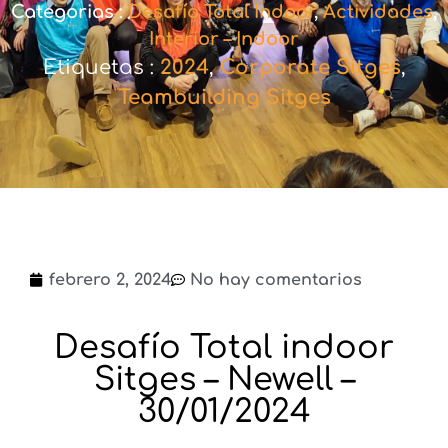
Categorias :
Desafío Total Indoor
,
Actividades
,
Interior – Indoor
Etiquetas :
2024
,
Corporate Sitges
,
Teambuilding Sitges
febrero 2, 2024
No hay comentarios
Desafío Total indoor
Sitges – Newell –
30/01/2024