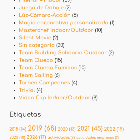
Interior – Indoor
(59)
Juego de Dobaje
(2)
Lúz-Cámara-Acción
(5)
Magia corporativa personalizada
(1)
Masterchef Indoor/Outdoor
(10)
Silent Movie
(2)
Sin categoría
(20)
Team Building Solidario Outdoor
(2)
Team Cluedo
(15)
Team Cluedo Familias
(10)
Team Sailing
(6)
Torneo Campeones
(4)
Trivial
(4)
Video Clip Indoor/Outdoor
(8)
Etiquetas
2019
(68)
2021
(45)
2022
(19)
2018
(14)
2020
(13)
2026
(17)
2023
(10)
actividades
(9)
actividades empresas
(7)