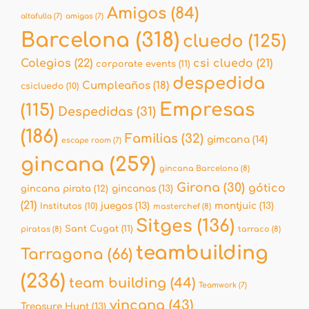
Amigos
(84)
altafulla
(7)
amigas
(7)
Barcelona
(318)
cluedo
(125)
Colegios
(22)
csi cluedo
(21)
corporate events
(11)
despedida
Cumpleaños
(18)
csicluedo
(10)
Empresas
(115)
Despedidas
(31)
(186)
Familias
(32)
gimcana
(14)
escape room
(7)
gincana
(259)
gincana Barcelona
(8)
Girona
(30)
gótico
gincana pirata
(12)
gincanas
(13)
(21)
juegos
(13)
montjuic
(13)
Institutos
(10)
masterchef
(8)
Sitges
(136)
Sant Cugat
(11)
piratas
(8)
tarraco
(8)
teambuilding
Tarragona
(66)
(236)
team building
(44)
Teamwork
(7)
yincana
(43)
Treasure Hunt
(13)