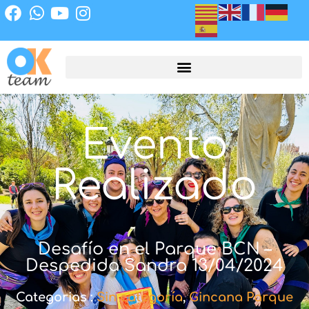
Evento
Realizado
Desafío en el Parque BCN –
Despedida Sandra 13/04/2024
Categorias :
Sin categoría
,
Gincana Parque