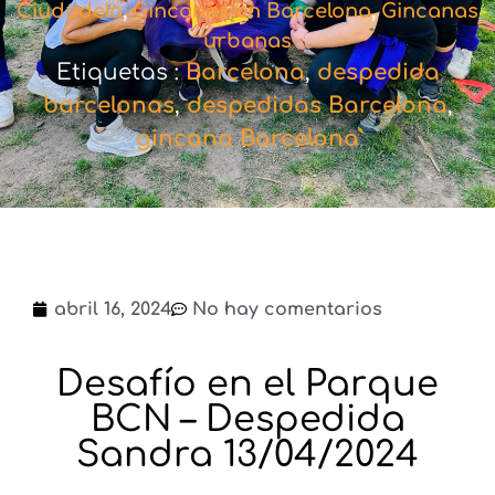
Ciudadela
,
Gincanas en Barcelona
,
Gincanas
urbanas
Etiquetas :
Barcelona
,
despedida
barcelonas
,
despedidas Barcelona
,
gincana Barcelona
abril 16, 2024
No hay comentarios
Desafío en el Parque
BCN – Despedida
Sandra 13/04/2024