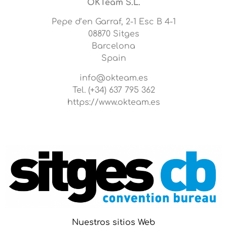
OKTeam S.L.
Pepe d’en Garraf, 2-1 Esc B 4-1
08870 Sitges
Barcelona
Spain
info@okteam.es
Tel. (+34) 637 795 362
https://www.okteam.es
Nuestros sitios Web