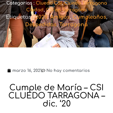
Categorias :
Cluedo CSI
,
Cluedo Tarragona
Ciudad
,
CSI en Tarragona
Etiquetas :
2020
,
Amigos
,
Cumpleaños
,
Despedidas
,
Tarragona
marzo 16, 2021
No hay comentarios
Cumple de María – CSI
CLUEDO TARRAGONA –
dic. ‘20