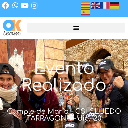
Evento
Realizado
Cumple de María – CSI CLUEDO
TARRAGONA – dic. ‘20