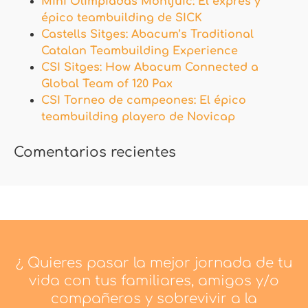
Mini Olimpiadas Montjuïc: El exprés y
épico teambuilding de SICK
Castells Sitges: Abacum’s Traditional
Catalan Teambuilding Experience
CSI Sitges: How Abacum Connected a
Global Team of 120 Pax
CSI Torneo de campeones: El épico
teambuilding playero de Novicap
Comentarios recientes
¿ Quieres pasar la mejor jornada de tu
vida con tus familiares, amigos y/o
compañeros y sobrevivir a la