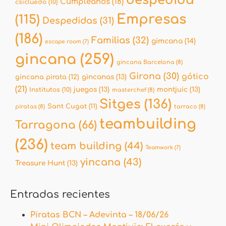
despedida
Cumpleaños
(18)
csicluedo
(10)
Empresas
(115)
Despedidas
(31)
(186)
Familias
(32)
gimcana
(14)
escape room
(7)
gincana
(259)
gincana Barcelona
(8)
Girona
(30)
gótico
gincana pirata
(12)
gincanas
(13)
(21)
juegos
(13)
montjuic
(13)
Institutos
(10)
masterchef
(8)
Sitges
(136)
Sant Cugat
(11)
piratas
(8)
tarraco
(8)
teambuilding
Tarragona
(66)
(236)
team building
(44)
Teamwork
(7)
yincana
(43)
Treasure Hunt
(13)
Entradas recientes
Piratas BCN – Adevinta – 18/06/26