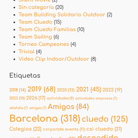
Silent Movie
(2)
Sin categoría
(20)
Team Building Solidario Outdoor
(2)
Team Cluedo
(15)
Team Cluedo Familias
(10)
Team Sailing
(6)
Torneo Campeones
(4)
Trivial
(4)
Video Clip Indoor/Outdoor
(8)
Etiquetas
2019
(68)
2021
(45)
2022
(19)
2018
(14)
2020
(13)
2026
(17)
2023
(10)
actividades
(9)
actividades empresas
(7)
Amigos
(84)
altafulla
(7)
amigas
(7)
Barcelona
(318)
cluedo
(125)
Colegios
(22)
csi cluedo
(21)
corporate events
(11)