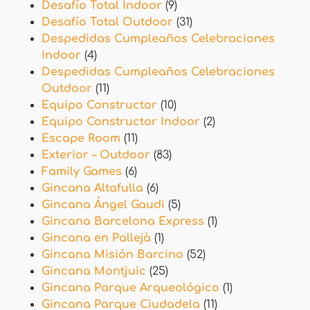
Desafío Total Indoor
(9)
Desafío Total Outdoor
(31)
Despedidas Cumpleaños Celebraciones
Indoor
(4)
Despedidas Cumpleaños Celebraciones
Outdoor
(11)
Equipo Constructor
(10)
Equipo Constructor Indoor
(2)
Escape Room
(11)
Exterior – Outdoor
(83)
Family Games
(6)
Gincana Altafulla
(6)
Gincana Ángel Gaudi
(5)
Gincana Barcelona Express
(1)
Gincana en Pallejà
(1)
Gincana Misión Barcino
(52)
Gincana Montjuic
(25)
Gincana Parque Arqueológico
(1)
Gincana Parque Ciudadela
(11)