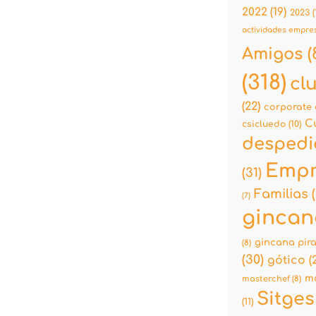
2022
(19)
2023
(
actividades empre
Amigos
(
(318)
cl
(22)
corporate 
C
csicluedo
(10)
despedi
Empr
(31)
Familias
(
(7)
gincan
gincana pir
(8)
(30)
gótico
(2
mo
masterchef
(8)
Sitges
(11)