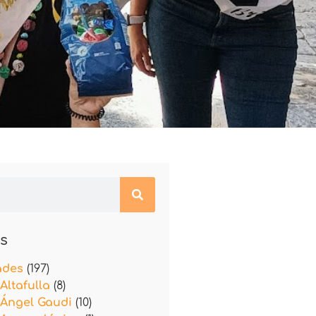
s
ades
(197)
Altafulla
(8)
 Ángel Gaudi
(10)