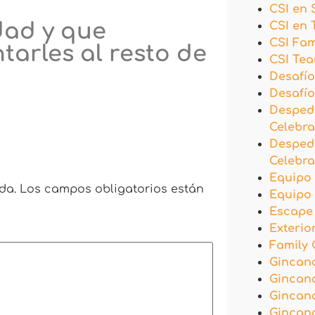
CSI en 
dad y que
CSI en
CSI Fa
tarles al resto de
CSI Te
Desafío
Desafío
Desped
Celebra
Desped
Celebr
Equipo
da.
Los campos obligatorios están
Equipo 
Escape
Exterio
Family
Gincana
Gincan
Gincan
Gincana