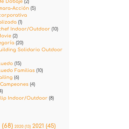
de Dobaje
(2)
mara-Acción
(5)
corporativa
alizada
(1)
chef Indoor/Outdoor
(10)
Movie
(2)
egoría
(20)
ilding Solidario Outdoor
luedo
(15)
luedo Familias
(10)
iling
(6)
 Campeones
(4)
4)
lip Indoor/Outdoor
(8)
9
(68)
2021
(45)
2020
(13)