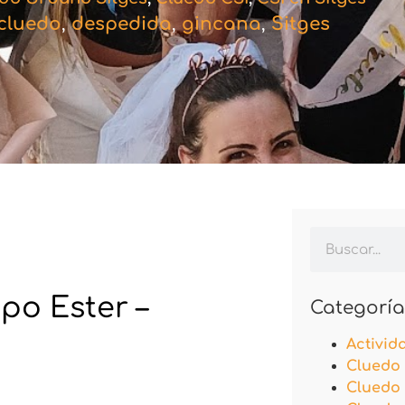
cluedo
,
despedida
,
gincana
,
Sitges
po Ester –
Categoría
Activid
Cluedo 
Cluedo