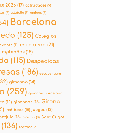
2026
(17)
10)
actividades
(9)
sas
(7)
altafulla
(7)
amigas
(7)
Barcelona
84)
uedo
(125)
Colegios
csi cluedo
(21)
events
(11)
umpleaños
(18)
da
(115)
Despedidas
esas
(186)
escape room
32)
gimcana
(14)
a
(259)
gincana Barcelona
Girona
ata
(12)
gincanas
(13)
1)
juegos
(13)
Institutos
(10)
ntjuic
(13)
Sant Cugat
piratas
(8)
(136)
tarraco
(8)