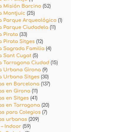
a Misión Barcino
(52)
a Montjuic
(25)
a Parque Arqueológico
(1)
a Parque Ciudadela
(11)
 Pirata
(33)
 Pirata Sitges
(12)
a Sagrada Familia
(4)
a Sant Cugat
(5)
a Tarragona Ciudad
(15)
a Urbana Girona
(9)
a Urbana Sitges
(30)
as en Barcelona
(137)
as en Girona
(11)
s en Sitges
(41)
as en Tarragona
(20)
s para Colegios
(7)
as urbanas
(209)
 – Indoor
(59)