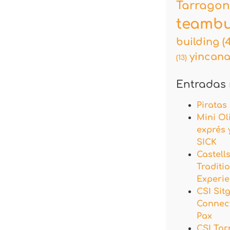
Tarrago
teambu
building
(
yincan
(13)
Entradas 
Piratas
Mini Ol
exprés 
SICK
Castell
Traditi
Experi
CSI Si
Connect
Pax
CSI Tor