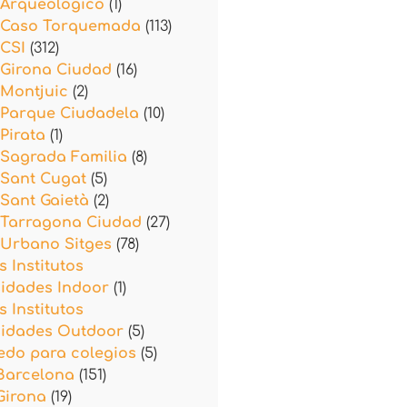
 Arqueológico
(1)
 Caso Torquemada
(113)
 CSI
(312)
 Girona Ciudad
(16)
 Montjuic
(2)
 Parque Ciudadela
(10)
Pirata
(1)
 Sagrada Familia
(8)
 Sant Cugat
(5)
Sant Gaietà
(2)
 Tarragona Ciudad
(27)
 Urbano Sitges
(78)
s Institutos
sidades Indoor
(1)
s Institutos
sidades Outdoor
(5)
edo para colegios
(5)
Barcelona
(151)
Girona
(19)