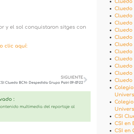
Cluedo
Cluedo
Cluedo
Cluedo
r y el sol conquistaron sitges con
Cluedo
Cluedo
Cluedo 
 clic aquí:
Cluedo
Cluedo
Cluedo 
Cluedo
SIGUIENTE
Cluedo
CSI Cluedo BCN- Despedida Grupo Patri 09-07-22
Colegio
Univer
vado :
Colegio
ontenido multimedia del reportaje al
Univer
CSI Clu
CSI en 
CSI en 