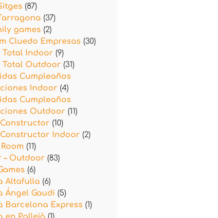
Sitges
(87)
 Tarragona
(37)
mily games
(2)
am Cluedo Empresas
(30)
 Total Indoor
(9)
 Total Outdoor
(31)
idas Cumpleaños
ciones Indoor
(4)
idas Cumpleaños
aciones Outdoor
(11)
 Constructor
(10)
Constructor Indoor
(2)
 Room
(11)
r – Outdoor
(83)
 Games
(6)
 Altafulla
(6)
a Ángel Gaudi
(5)
a Barcelona Express
(1)
 en Pallejà
(1)