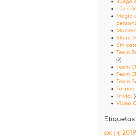
Juego 
Lúz-Cá
Magia 
person
Master
Silent 
Sin cat
Team Bu
(2)
Team C
Team C
Team Sa
Torneo
Trivial
(
Video C
Etiquetas
201
2018
(14)