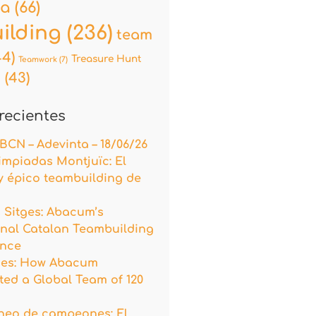
na
(66)
ilding
(236)
team
44)
Treasure Hunt
Teamwork
(7)
a
(43)
recientes
 BCN – Adevinta – 18/06/26
impiadas Montjuïc: El
y épico teambuilding de
s Sitges: Abacum’s
onal Catalan Teambuilding
ence
tges: How Abacum
ed a Global Team of 120
neo de campeones: El