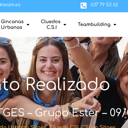
kteam.es
637 79 53 62
Gincanas
Cluedos
Teambuilding
Urbanas
C.S.I
to Realizado
GES – Grupo Ester – 09/
do Urbano Sitges
,
Cluedo CSI
,
CSI en Sitges