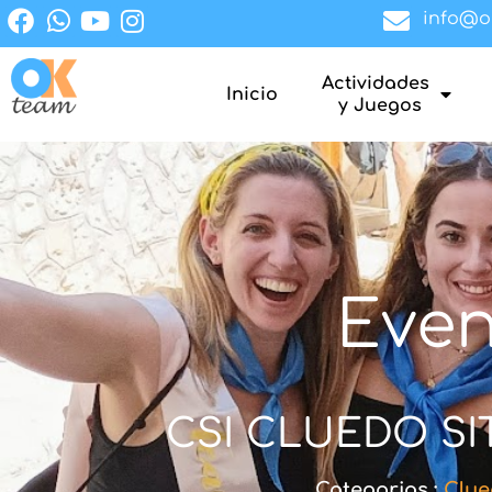
info@o
Actividades
Inicio
y Juegos
Even
CSI CLUEDO SIT
Categorias :
Clue