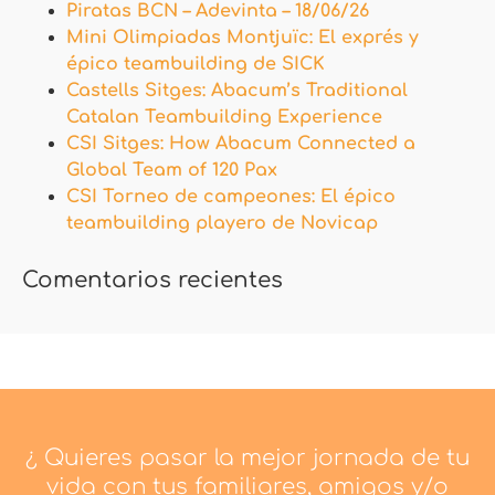
Piratas BCN – Adevinta – 18/06/26
Mini Olimpiadas Montjuïc: El exprés y
épico teambuilding de SICK
Castells Sitges: Abacum’s Traditional
Catalan Teambuilding Experience
CSI Sitges: How Abacum Connected a
Global Team of 120 Pax
CSI Torneo de campeones: El épico
teambuilding playero de Novicap
Comentarios recientes
¿ Quieres pasar la mejor jornada de tu
vida con tus familiares, amigos y/o