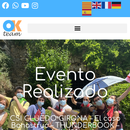
Evento
Realizado
CSI CLUEDO GIRONA – El caso
Bonastruc – THUNDERBOOK –