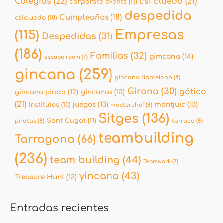
Colegios
(22)
csi cluedo
(21)
corporate events
(11)
despedida
Cumpleaños
(18)
csicluedo
(10)
Empresas
(115)
Despedidas
(31)
(186)
Familias
(32)
gimcana
(14)
escape room
(7)
gincana
(259)
gincana Barcelona
(8)
Girona
(30)
gótico
gincana pirata
(12)
gincanas
(13)
(21)
juegos
(13)
montjuic
(13)
Institutos
(10)
masterchef
(8)
Sitges
(136)
Sant Cugat
(11)
piratas
(8)
tarraco
(8)
teambuilding
Tarragona
(66)
(236)
team building
(44)
Teamwork
(7)
yincana
(43)
Treasure Hunt
(13)
Entradas recientes