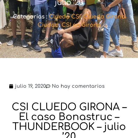
julio ’20
Categorias :
Cluedo CSI
,
Cluedo Girona
Ciudad
,
CSI en Girona
julio 19, 2020
No hay comentarios
CSI CLUEDO GIRONA –
El caso Bonastruc –
THUNDERBOOK – julio
’20