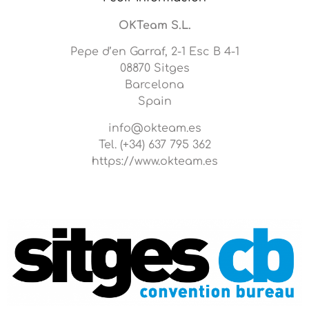
OKTeam S.L.
Pepe d’en Garraf, 2-1 Esc B 4-1
08870 Sitges
Barcelona
Spain
info@okteam.es
Tel. (+34) 637 795 362
https://www.okteam.es