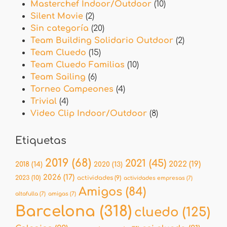
Masterchef Indoor/Outdoor
(10)
Silent Movie
(2)
Sin categoría
(20)
Team Building Solidario Outdoor
(2)
Team Cluedo
(15)
Team Cluedo Familias
(10)
Team Sailing
(6)
Torneo Campeones
(4)
Trivial
(4)
Video Clip Indoor/Outdoor
(8)
Etiquetas
2019
(68)
2021
(45)
2022
(19)
2018
(14)
2020
(13)
2026
(17)
2023
(10)
actividades
(9)
actividades empresas
(7)
Amigos
(84)
altafulla
(7)
amigas
(7)
Barcelona
(318)
cluedo
(125)