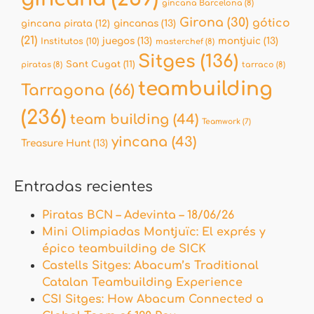
gincana Barcelona
(8)
Girona
(30)
gótico
gincana pirata
(12)
gincanas
(13)
(21)
juegos
(13)
montjuic
(13)
Institutos
(10)
masterchef
(8)
Sitges
(136)
Sant Cugat
(11)
piratas
(8)
tarraco
(8)
teambuilding
Tarragona
(66)
(236)
team building
(44)
Teamwork
(7)
yincana
(43)
Treasure Hunt
(13)
Entradas recientes
Piratas BCN – Adevinta – 18/06/26
Mini Olimpiadas Montjuïc: El exprés y
épico teambuilding de SICK
Castells Sitges: Abacum’s Traditional
Catalan Teambuilding Experience
CSI Sitges: How Abacum Connected a