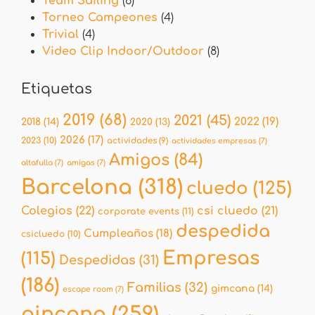
Team Sailing
(6)
Torneo Campeones
(4)
Trivial
(4)
Video Clip Indoor/Outdoor
(8)
Etiquetas
2019
(68)
2021
(45)
2022
(19)
2018
(14)
2020
(13)
2026
(17)
2023
(10)
actividades
(9)
actividades empresas
(7)
Amigos
(84)
altafulla
(7)
amigas
(7)
Barcelona
(318)
cluedo
(125)
Colegios
(22)
csi cluedo
(21)
corporate events
(11)
despedida
Cumpleaños
(18)
csicluedo
(10)
Empresas
(115)
Despedidas
(31)
(186)
Familias
(32)
gimcana
(14)
escape room
(7)
gincana
(259)