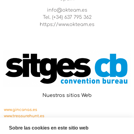
info@okteam.es
Tel. (+34) 637 795 362
https://www.okteam.es
Nuestros sitios Web
www.gincanas.es
www.treasurehunt.es
www.cityscape.es
Sobre las cookies en este sitio web