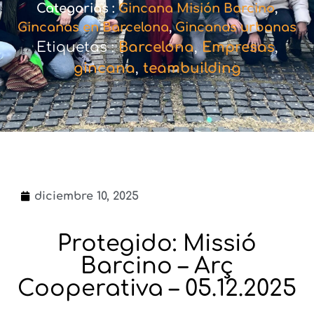
Categorias :
Gincana Misión Barcino
,
Gincanas en Barcelona
,
Gincanas urbanas
Etiquetas :
Barcelona
,
Empresas
,
gincana
,
teambuilding
diciembre 10, 2025
Protegido: Missió
Barcino – Arç
Cooperativa – 05.12.2025