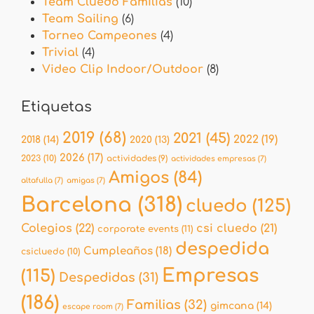
Team Cluedo Familias
(10)
Team Sailing
(6)
Torneo Campeones
(4)
Trivial
(4)
Video Clip Indoor/Outdoor
(8)
Etiquetas
2019
(68)
2021
(45)
2022
(19)
2018
(14)
2020
(13)
2026
(17)
2023
(10)
actividades
(9)
actividades empresas
(7)
Amigos
(84)
altafulla
(7)
amigas
(7)
Barcelona
(318)
cluedo
(125)
Colegios
(22)
csi cluedo
(21)
corporate events
(11)
despedida
Cumpleaños
(18)
csicluedo
(10)
Empresas
(115)
Despedidas
(31)
(186)
Familias
(32)
gimcana
(14)
escape room
(7)