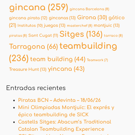
gincana
(259)
gincana Barcelona
(8)
Girona
(30)
gótico
gincana pirata
(12)
gincanas
(13)
(21)
juegos
(13)
montjuic
(13)
Institutos
(10)
masterchef
(8)
Sitges
(136)
Sant Cugat
(11)
piratas
(8)
tarraco
(8)
teambuilding
Tarragona
(66)
(236)
team building
(44)
Teamwork
(7)
yincana
(43)
Treasure Hunt
(13)
Entradas recientes
Piratas BCN – Adevinta – 18/06/26
Mini Olimpiadas Montjuïc: El exprés y
épico teambuilding de SICK
Castells Sitges: Abacum’s Traditional
Catalan Teambuilding Experience