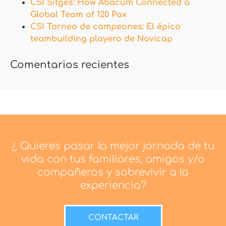
CSI Sitges: How Abacum Connected a
Global Team of 120 Pax
CSI Torneo de campeones: El épico
teambuilding playero de Novicap
Comentarios recientes
¿ Quieres pasar la mejor jornada de tu
vida con tus familiares, amigos y/o
compañeros y sobrevivir a la
experiencia?
CONTACTAR