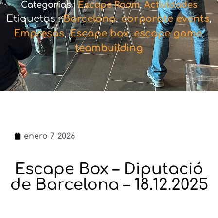
Categorias :
Escape Room
,
Actividades
Etiquetas :
Barcelona
,
corporate events
,
Empresas
,
Escape box
,
escape game
,
teambuilding
enero 7, 2026
Escape Box – Diputació
de Barcelona – 18.12.2025