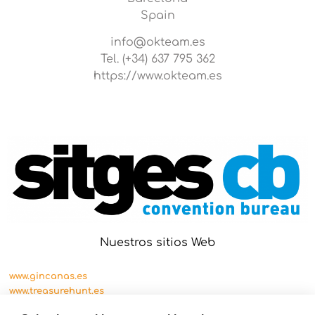
Spain
info@okteam.es
Tel. (+34) 637 795 362
https://www.okteam.es
Nuestros sitios Web
www.gincanas.es
www.treasurehunt.es
www.cityscape.es